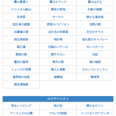
霧の裏通り
霧のオアシス
霧のはざま
クリスタル鉱山
夏至の草地
幻影の屋敷
交渉室
サーカス
静かな遊歩道
設計者の庭園
摂理のパビリオン
沈黙の間
伝書鳩小屋
点灯夫の作業場
天文のテラス
独立美術館
時計塔
流れ星のキャバレー
廃工場
日陰のパティオ
古いコテージ
壁画の家
帽子サロン
法廷
魔法の薬局
満月の塔
南の城砦
ミューズの宮殿
燃えた屋敷
モロッコレストラン
薬草師の住処
遊園地
郵便局
歴史博物館
ロウアーシティ
明るいリビング
秋の谷
暖かなロフト
アンジェラの公園
アルパカ牧場
イースターのベランダ