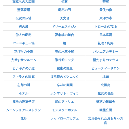
旅立ちの大広間
竹林
茶室
墜落現場
邸宅の門
天使の像
伝説の仏塔
天文台
東洋の寺
虎の泉
ドリームスタジオ
トロールの市場
仲人の邸宅
夏劇場の舞台
日本庭園
バーベキュー場
橋
花咲く街路
花びらの小道
春の水車小屋
バレエアカデミー
光差すサンルーム
飛行船ドッグ
陽だまりのテラス
ヒナギクの小道
秘密の部屋
ビューティーサロン
ファラオの回廊
復活祭のピクニック
埠頭
忘却の川
忘却の庭園
北極街
ホテル
ボンマリト・ヴィラ
魔女の住処
魔法の洋菓子店
緑のアトリエ
魅惑の舞踏会
ムーンショアレストラン
モンスターホテル
幽霊公園
龍舟
レッドローズカフェ
忘れ去られたおもちゃの
庭