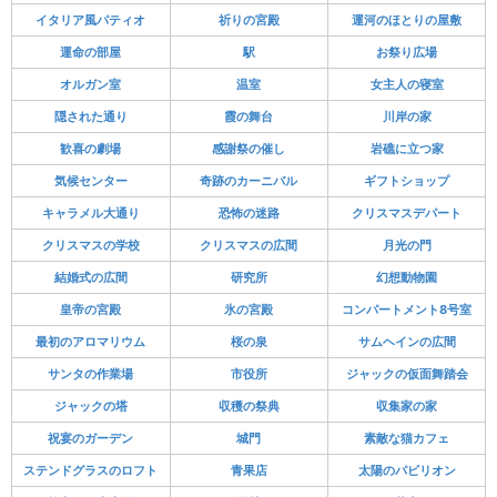
イタリア風パティオ
祈りの宮殿
運河のほとりの屋敷
運命の部屋
駅
お祭り広場
オルガン室
温室
女主人の寝室
隠された通り
霞の舞台
川岸の家
歓喜の劇場
感謝祭の催し
岩礁に立つ家
気候センター
奇跡のカーニバル
ギフトショップ
キャラメル大通り
恐怖の迷路
クリスマスデパート
クリスマスの学校
クリスマスの広間
月光の門
結婚式の広間
研究所
幻想動物園
皇帝の宮殿
氷の宮殿
コンパートメント8号室
最初のアロマリウム
桜の泉
サムヘインの広間
サンタの作業場
市役所
ジャックの仮面舞踏会
ジャックの塔
収穫の祭典
収集家の家
祝宴のガーデン
城門
素敵な猫カフェ
ステンドグラスのロフト
青果店
太陽のパビリオン