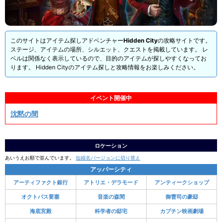
このサイトはアイテム探しアドベンチャー
Hidden City
の攻略サイトです。
ステージ、アイテムの場所、シルエット、クエストを掲載しています。 レ
ベルは関係なく表示しているので、目的のアイテムが探しやすくなってお
ります。 Hidden Cityのアイテム探しと攻略情報をお楽しみください。
イベント開催中
沈黙の間
ロケーション
あいうえお順で並んでいます。
短縮名バージョンに切り替え
アッパーシティ
アーティファクト銀行
アトリエ・デラモード
アンティークショップ
オクトパス要塞
音楽の森間
御曹司の豪邸
海底宮殿
科学者の邸宅
カプチン映画劇場